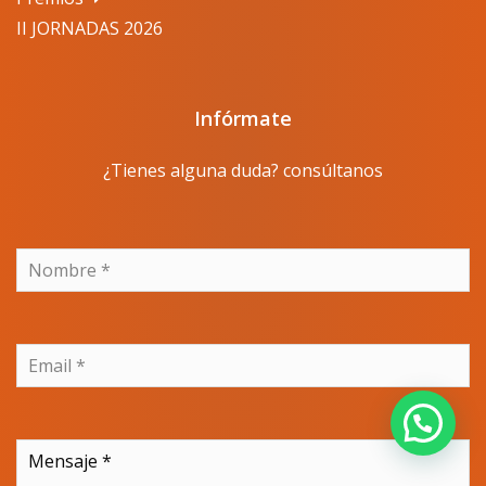
II JORNADAS 2026
Infórmate
¿Tienes alguna duda? consúltanos