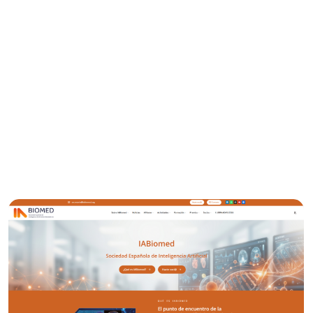
Últimas noticias
Somos el punto de encuentro donde convergen la
ciencia, la tecnología y la práctica clínica. Aquí encontrará
toda la
actualidad sobre avances, colaboraciones
estratégicas y los comunicados oficiales de la
sociedad
. Un espacio dedicado a seguir el pulso de la
transformación digital de la salud y el impacto del talento
de nuestros socios en la sociedad.