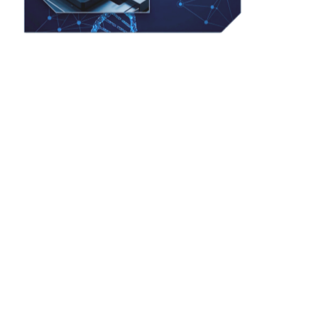
Q U É E S I A B I O M E D
El punto de encuentro de la
Inteligencia Artificial aplicada
a la salud
La
Sociedad Española de Inteligencia Artificial en
Biomedicina (IABiomed)
reúne a expertos del ámbito
académico, clínico y tecnológico para liderar la
transformación digital en la salud. Promovemos la