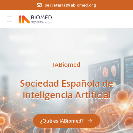
secretaria@iabiomed.org
IABiomed
Sociedad Española de
Inteligencia Artificial
¿Qué es IABiomed?