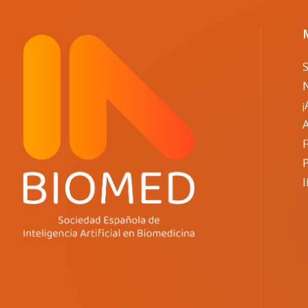
N
¡
A