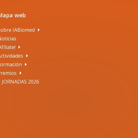
Mapa web
Sobre IABiomed
oticias
Afíliate!
ctividades
Formación
Premios
II JORNADAS 2026